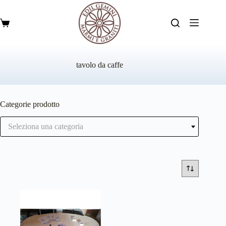
Salta
al
contenuto
Carrello
tavolo da caffe
Categorie prodotto
Seleziona una categoria